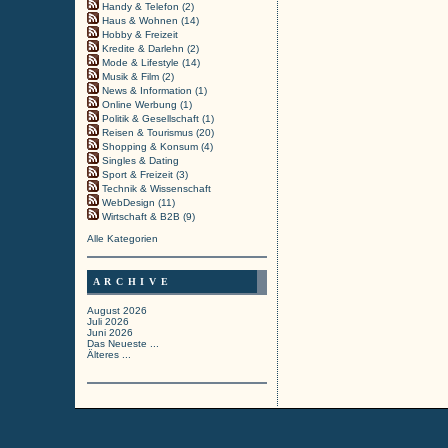
Handy & Telefon (2)
Haus & Wohnen (14)
Hobby & Freizeit
Kredite & Darlehn (2)
Mode & Lifestyle (14)
Musik & Film (2)
News & Information (1)
Online Werbung (1)
Politik & Gesellschaft (1)
Reisen & Tourismus (20)
Shopping & Konsum (4)
Singles & Dating
Sport & Freizeit (3)
Technik & Wissenschaft
WebDesign (11)
Wirtschaft & B2B (9)
Alle Kategorien
ARCHIVE
August 2026
Juli 2026
Juni 2026
Das Neueste ...
Älteres ...