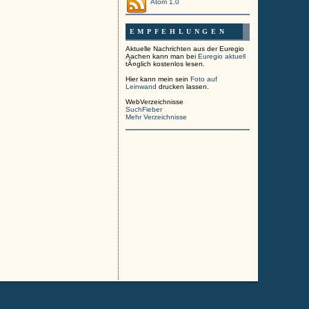
Atom 1.0
EMPFEHLUNGEN
Aktuelle Nachrichten aus der Euregio
Aachen kann man bei
Euregio aktuell
tÃ¤glich kostenlos lesen.
Hier kann mein sein
Foto auf
Leinwand
drucken lassen.
WebVerzeichnisse
SuchFieber
Mehr Verzeichnisse