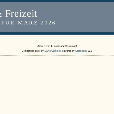
 Freizeit
 FÜR MÄRZ 2026
(Seite 1 von 1, insgesamt 0 Einträge)
Competition entry by
David Cummins
powered by
Serendipity
v1.0