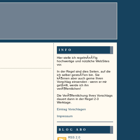
INFO
Hier stelle ich regelmÃ¤ÃŸig
hochwertige und nützliche WebSites
vor.
In der Regel sind dies Seiten, auf die
ich selber gestoÃŸen bin. Sie
kÃ¶nnen aber auch gerne Ihren
Vorschlag einsenden - wenn er mir
gefÃ¤llt, werde ich ihn
verÃ¶ffentlichen!
Die VerÃ¶ffentlichung Ihres Vorschlags
dauert dann in der Regel 2-3
Werktage.
Eintrag Vorschlagen
Impressum
BLOG ABO
RSS 2.0