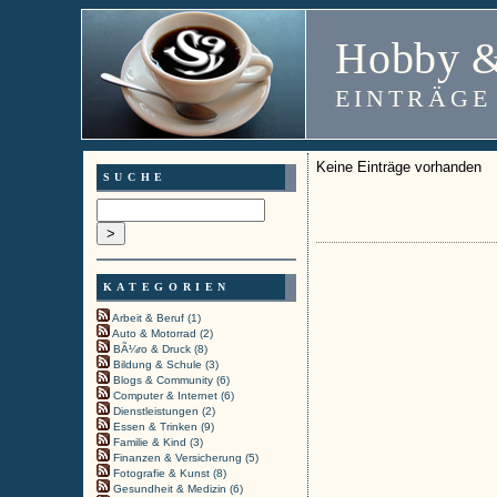
Hobby &
EINTRÄGE
Keine Einträge vorhanden
SUCHE
KATEGORIEN
Arbeit & Beruf (1)
Auto & Motorrad (2)
BÃ¼ro & Druck (8)
Bildung & Schule (3)
Blogs & Community (6)
Computer & Internet (6)
Dienstleistungen (2)
Essen & Trinken (9)
Familie & Kind (3)
Finanzen & Versicherung (5)
Fotografie & Kunst (8)
Gesundheit & Medizin (6)